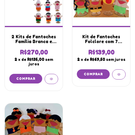
2 Kits de Fantoches
Kit de Fantoches
Família Branca e
Folclore com 7
Negra com Boca
Membros com Boca
Articulada
Articulada
R$270,00
R$139,00
2
x de
R$135,00
sem
2
x de
R$69,50
sem juros
juros