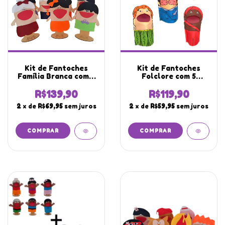
Kit de Fantoches
Kit de Fantoches
Família Branca com 6
Folclore com 5
Membros com Boca
Membros com Boca
Articulada
Articulada
R$139,90
R$119,90
Sublimado
2
x de
R$69,95
sem juros
2
x de
R$59,95
sem juros