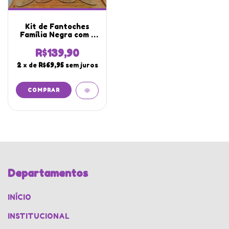
Kit de Fantoches
Família Negra com 6
Membros com Boca
Articulada
R$139,90
2
x de
R$69,95
sem juros
Departamentos
INÍCIO
INSTITUCIONAL