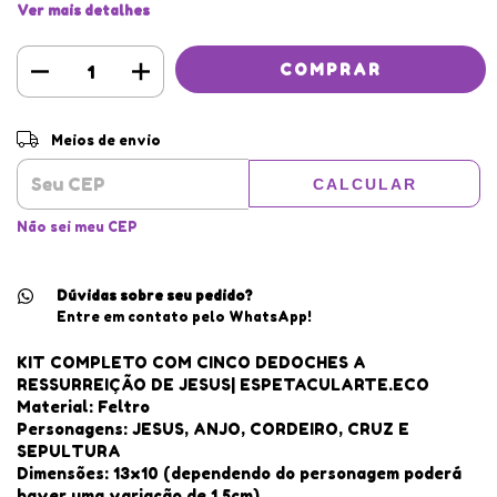
Ver mais detalhes
Entregas para o CEP:
ALTERAR CEP
Meios de envio
CALCULAR
Não sei meu CEP
Dúvidas sobre seu pedido?
Entre em contato pelo WhatsApp!
KIT COMPLETO COM CINCO DEDOCHES A
RESSURREIÇÃO DE JESUS| ESPETACULARTE.ECO
Material: Feltro
Personagens: JESUS, ANJO, CORDEIRO, CRUZ E
SEPULTURA
Dimensões: 13x10 (dependendo do personagem poderá
haver uma variação de 1,5cm)